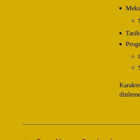
Meka
Tarih
Prog
Karakte
dinleme