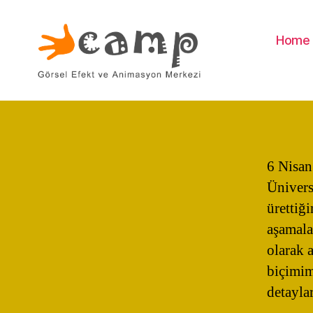
Home
Camp
6 Nisan
Ünivers
ürettiğ
aşamalar
olarak 
biçimim
detaylar